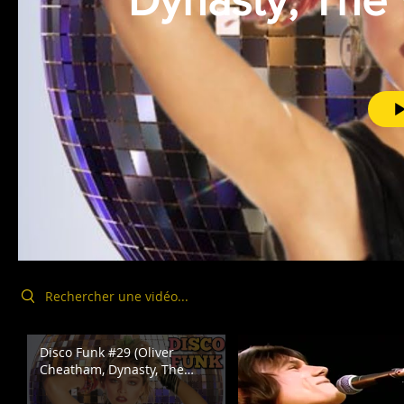
Dynasty, The 
Mcdonald, Ken
Search videos
Disco Funk #29 (Oliver
Cheatham, Dynasty, The
Whispers, Michael
Mcdonald, Kenny G, Mikki,