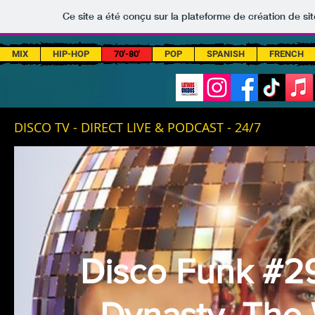
Ce site a été conçu sur la plateforme de création de sit
MIX
HIP-HOP
70'-80'
POP
SPANISH
FRENCH
DISCO TV - DIRECT LIVE & PODCAST - 24/7
Disco Funk #29